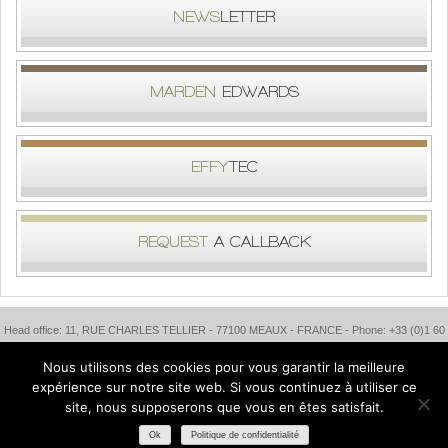
NEWS
LETTER
MARDEN
EDWARDS
EFFY
TEC
REQUEST
A CALLBACK
Head office: 11, RUE CHARLES TELLIER - 77100 MEAUX - FRANCE - Phone: +33 (0)1 60
24 40 45 - Fax: +33 (0)1 64 33 98 43 - Email: info@involtec.com
Nous utilisons des cookies pour vous garantir la meilleure
expérience sur notre site web. Si vous continuez à utiliser ce
Our partners:
www.pkb.fr
-
www.garin-pierre.fr
site, nous supposerons que vous en êtes satisfait.
INVOLTEC international
- All rights reserved
Legal notice
Politique de confidentialité
Ok
Politique de confidentialité
Sitemap