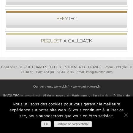
EFFY
TEC
REQUEST
A CALLBACK
Head office: 11, RUE CHARLES TELLIER - 77100 MEAUX - FRANCE - Phone: +33 (0)1 60
24 40 45 - Fax: +33 (0)1 64 33 98 43 - Email: info@involtec.com
Our partners:
www.pkb.fr
-
www.garin-pierre.fr
INVOLTEC international
- All rights reserved -
Web agency
Legal notice
Politique de
confidentialité
Sitemap
Nous utilisons des cookies pour vous garantir la meilleure
expérience sur notre site web. Si vous continuez à utiliser ce
site, nous supposerons que vous en êtes satisfait.
Ok
Politique de confidentialité