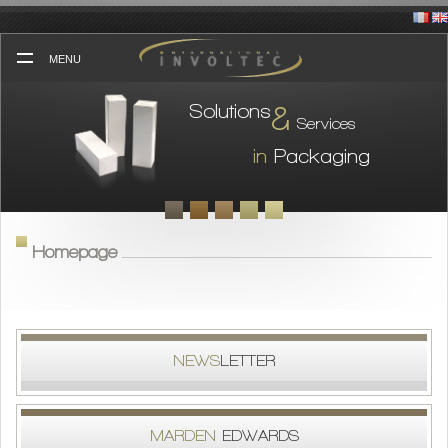
Skip
to
content
MENU
Solutions
&
Services
in
Packaging
Homepage
NEWS
LETTER
MARDEN
EDWARDS