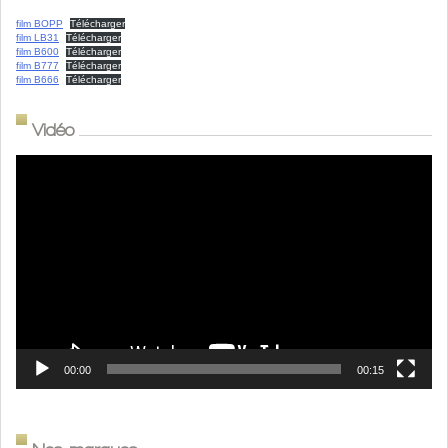
film BOPP
Télécharger
film LB31
Télécharger
film B600
Télécharger
film B777
Télécharger
film B666
Télécharger
Vidéo
Lecteur
vidéo
00:00
00:15