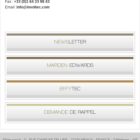
Fax :
+33 (0)1 64 33 98 43
Email :
info@involtec.com
NEWS
LETTER
MARDEN
EDWARDS
EFFY
TEC
DEMANDE
DE RAPPEL
Siège social : 11, RUE CHARLES TELLIER - 77100 MEAUX - FRANCE - Téléphone : +33