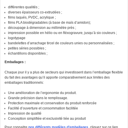
différentes qualités ;
diverses épaisseurs co-extrudées ;
films laqués, PVDC, acrylique ;
films PLA biodégradables (à base de maïs d’amidon);
découpage à dimension au millimètre près ;
impression possible en hélio ou en fléxogravure, jusqu’à six couleurs ;
logotypage
bandelettes d’arrachage tircel de couleurs unies ou personnalisées ;
petites séries possibles ;
échantillons disponibles ;
Emballages :
Chaque jour il y a plus de secteurs qui investissent dans l’emballage flexible
du fait des avantages qu’il apporte comparativement aux limites des
emballages traditionnels:
Une amélioration de l’ergonomie du produit.
Grande précision dans le remplissage.
Protection maximale et conservation du produit renforcée
Facilité d’ouverture et consommation facilitée
Impression de qualité
Conception simplifiée et exclusivité liée au produit
Pour connaitre
nos différents modèles d’emballages
, cliquez sur ce lien.